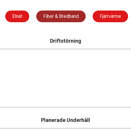
Elnät
Fiber & Bredband
Fjärrvärme
Driftstörning
Planerade Underhåll