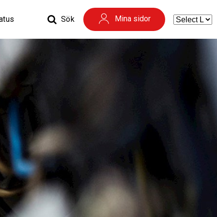
Mina sidor
tatus
Sök