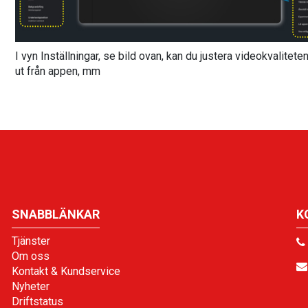
I vyn Inställningar, se bild ovan, kan du justera videokvaliteten
ut från appen, mm
SNABBLÄNKAR
K
Tjänster
Om oss
Kontakt & Kundservice
Nyheter
Driftstatus