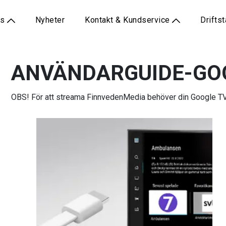
Användarguide-finnvedenmedia
/
Användarguide-googletv
ss
Nyheter
Kontakt & Kundservice
Drifts
ANVÄNDARGUIDE-GO
OBS! För att streama FinnvedenMedia behöver din Google TV 