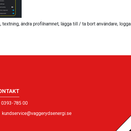
, textning, ändra profilnamnet, lägga till / ta bort användare, logga
ONTAKT
0393-785 00
kundservice@vaggerydsenergi.se