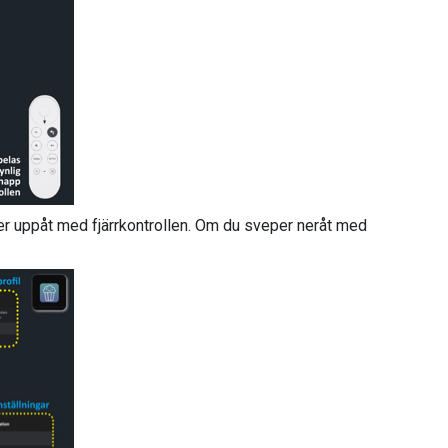
er uppåt med fjärrkontrollen. Om du sveper neråt med