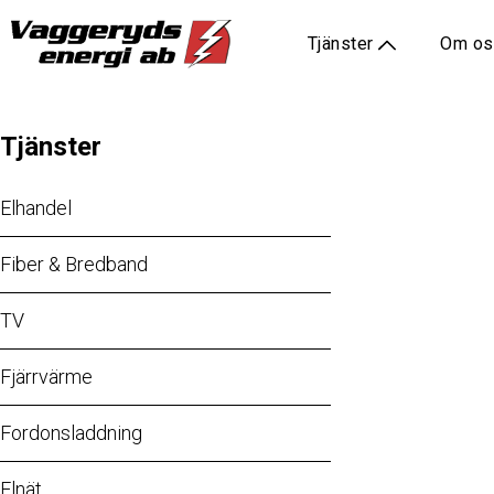
Startsida
/
Tjänster
/
TV
/
Play-tjänster
/
Finnvedenmedia play
/
Tjänster
Om o
Tjänster
Elhandel
Fiber & Bredband
TV
Fjärrvärme
Fordonsladdning
Elnät