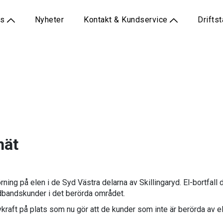
ss
Nyheter
Kontakt & Kundservice
Drifts
nät
ning på elen i de Syd Västra delarna av Skillingaryd. El-bortfall
edbandskunder i det berörda området.
kraft på plats som nu gör att de kunder som inte är berörda av el