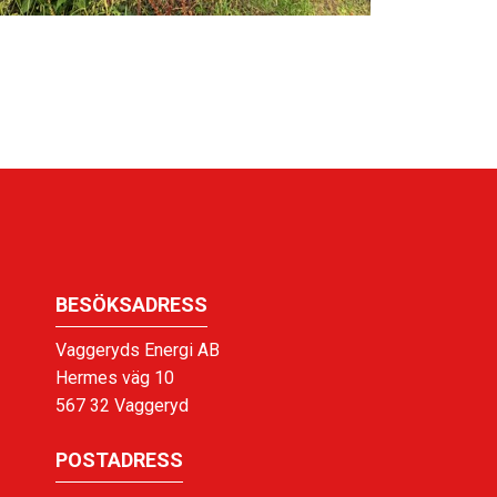
BESÖKSADRESS
Vaggeryds Energi AB
Hermes väg 10
567 32 Vaggeryd
POSTADRESS